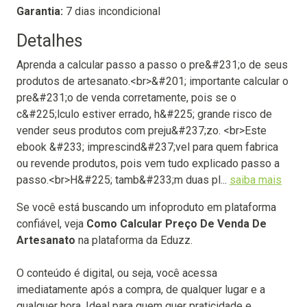
Garantia:
7 dias incondicional
Detalhes
Aprenda a calcular passo a passo o pre&#231;o de seus
produtos de artesanato.<br>&#201; importante calcular o
pre&#231;o de venda corretamente, pois se o
c&#225;lculo estiver errado, h&#225; grande risco de
vender seus produtos com preju&#237;zo. <br>Este
ebook &#233; imprescind&#237;vel para quem fabrica
ou revende produtos, pois vem tudo explicado passo a
passo.<br>H&#225; tamb&#233;m duas pl...
saiba mais
Se você está buscando um infoproduto em plataforma
confiável, veja
Como Calcular Preço De Venda De
Artesanato
na plataforma da Eduzz.
O conteúdo é digital, ou seja, você acessa
imediatamente após a compra, de qualquer lugar e a
qualquer hora. Ideal para quem quer praticidade e