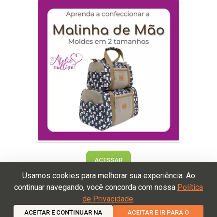
ACESSAR
Usamos cookies para melhorar sua experiência. Ao
continuar navegando, você concorda com nossa
Política
de Privacidade
.
Termos de Uso
Política de Devolução
Política de
ACEITAR E CONTINUAR NA
ACEITAR E IR PARA O