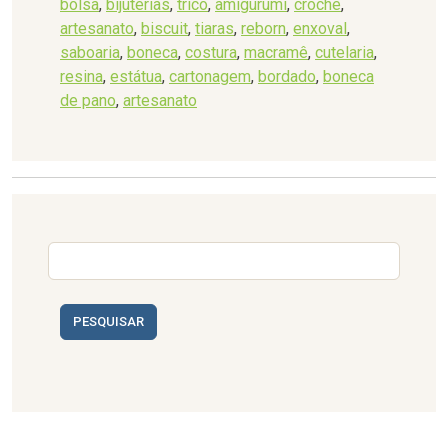
bolsa
,
bijuterias
,
tricô
,
amigurumi
,
crochê
,
artesanato
,
biscuit
,
tiaras
,
reborn
,
enxoval
,
saboaria
,
boneca
,
costura
,
macramê
,
cutelaria
,
resina
,
estátua
,
cartonagem
,
bordado
,
boneca
de pano
,
artesanato
PESQUISAR