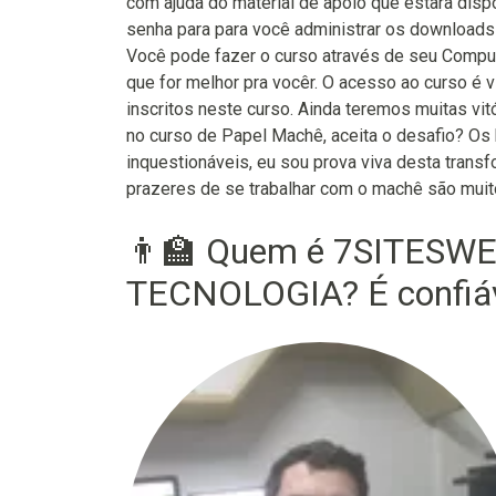
com ajuda do material de apoio que estara disp
senha para para você administrar os downloads
Você pode fazer o curso através de seu Computad
que for melhor pra vocêr. O acesso ao curso é 
inscritos neste curso. Ainda teremos muitas vi
no curso de Papel Machê, aceita o desafio? Os
inquestionáveis, eu sou prova viva desta trans
prazeres de se trabalhar com o machê são muit
👨‍🏫 Quem é 7SITESW
TECNOLOGIA? É confiá