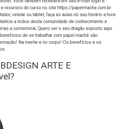
onível. Você também recebera em seu e-mail login e
 e recursos do curso no site https://papermache.com.br
or, celular ou tablet, faça as aulas no seu horário a hora
vitalício a todos desta comunidade de conhecimento e
tórias a comemorar, Quero ver o seu dragão exposto aqui
 benefícios de se trabalhar com papel machê são
formação! Na mente e no corpo! Os benefícios e os
os..
EBDESIGN ARTE E
vel?