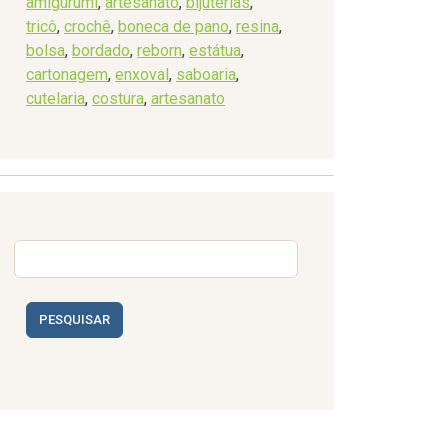
amigurumi
,
artesanato
,
bijuterias
,
tricô
,
crochê
,
boneca de pano
,
resina
,
bolsa
,
bordado
,
reborn
,
estátua
,
cartonagem
,
enxoval
,
saboaria
,
cutelaria
,
costura
,
artesanato
PESQUISAR