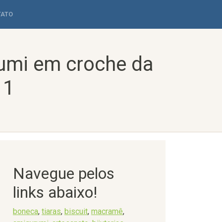
TATO
umi em croche da
 1
Navegue pelos
links abaixo!
boneca
,
tiaras
,
biscuit
,
macramê
,