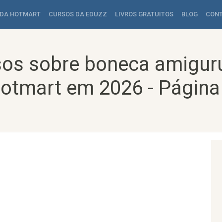
 DA HOTMART
CURSOS DA EDUZZ
LIVROS GRATUITOS
BLOG
CON
sos sobre boneca amigur
otmart em 2026 - Página