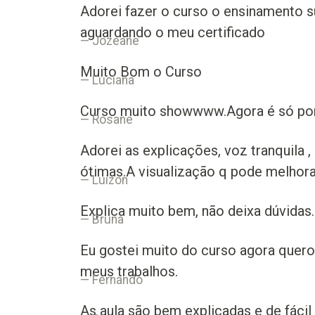
Adorei fazer o curso o ensinamento s
aguardando o meu certificado
Jozeane
Muito Bom o Curso
Luciana
Curso muito showwww.Agora é só por
Rosane
Adorei as explicações, voz tranquila ,
ótimas.A visualização q pode melhora
Luizon
Explica muito bem, não deixa dúvida
Bruna
Eu gostei muito do curso agora quero
meus trabalhos.
Fernando
As aula são bem explicadas e de fácil