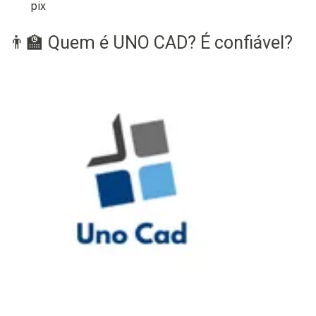
pix
👨‍🏫 Quem é UNO CAD? É confiável?