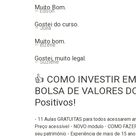
Muito Bom.
Edson
Gostei do curso.
Julia
Muito bom.
elzene
Gostei, muito legal.
Suziene
👍 COMO INVESTIR EM
BOLSA DE VALORES DO 
Positivos!
- 11 Aulas GRATUITAS para todos acessarem ante
Preço acessível - NOVO módulo - COMO FAZ
seu patrimônio - Experiência de mais de 15 an