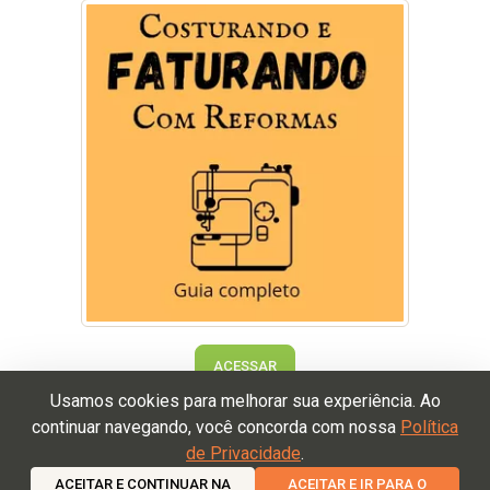
ACESSAR
Usamos cookies para melhorar sua experiência. Ao
continuar navegando, você concorda com nossa
Política
de Privacidade
.
Termos de Uso
Política de Devolução
Política de
ACEITAR E CONTINUAR NA
ACEITAR E IR PARA O