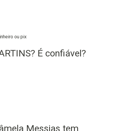
nheiro ou pix
RTINS? É confiável?
âmela Messias tem