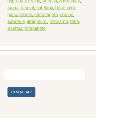
bijuterias
,
resina
,
boneca
,
artesanato
,
tiaras
,
biscuit
,
cutelaria
,
boneca de
pano
,
reborn
,
cartonagem
,
crochê
,
saboaria
,
amigurumi
,
macramê
,
tricô
,
estátua
,
artesanato
PESQUISAR