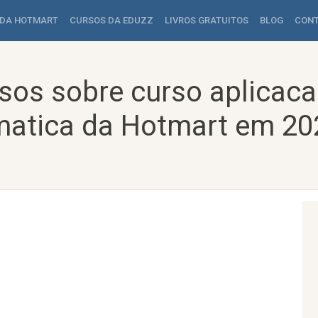
 DA HOTMART
CURSOS DA EDUZZ
LIVROS GRATUITOS
BLOG
CON
sos sobre curso aplicacao
matica da Hotmart em 20