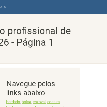
TATO
 profissional de
26 - Página 1
Navegue pelos
links abaixo!
bordado
,
bolsa
,
enxoval
,
costura
,