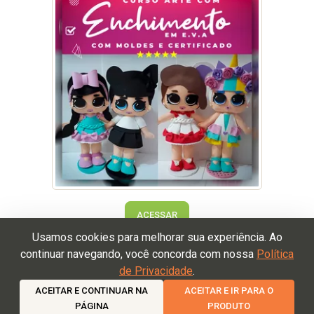
ACESSAR
Usamos cookies para melhorar sua experiência. Ao
continuar navegando, você concorda com nossa
Política
de Privacidade
.
Termos de Uso
Política de Devolução
Política de
Privacidade
ACEITAR E CONTINUAR NA
ACEITAR E IR PARA O
PÁGINA
PRODUTO