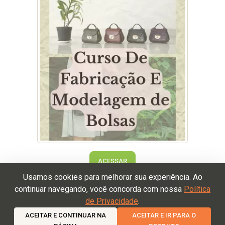
ACESSAR
Usamos cookies para melhorar sua experiência. Ao
continuar navegando, você concorda com nossa
Política
de Privacidade
.
Termos de Uso
Política de Devolução
Política de
Privacidade
ACEITAR E CONTINUAR NA
ACEITAR E IR PARA O