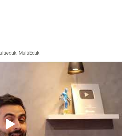
ltieduk, MultiEduk
▶️