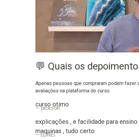
💬 Quais os depoiment
Apenas pessoas que compraram podem fazer as
avaliações na plataforma do curso.
curso otimo
jackson
explicações , e facilidade para ensin
maquinas , tudo certo
EDNEI