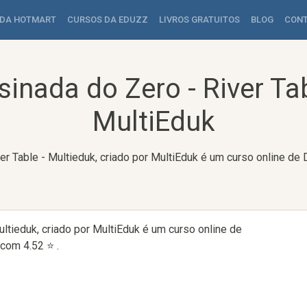
 DA HOTMART
CURSOS DA EDUZZ
LIVROS GRATUITOS
BLOG
CON
nada do Zero - River Tab
MultiEduk
r Table - Multieduk, criado por MultiEduk é um curso online de
ltieduk, criado por MultiEduk é um curso online de
com 4.52 ⭐ .