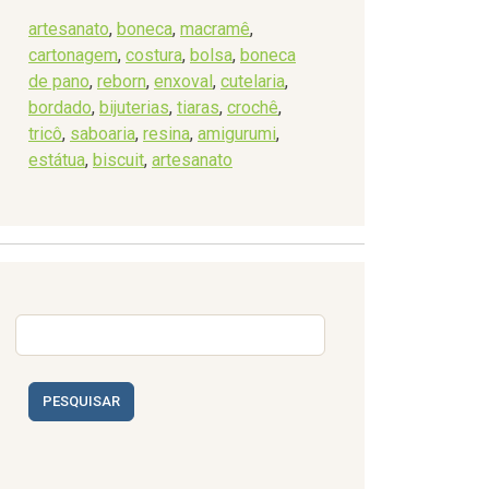
artesanato
,
boneca
,
macramê
,
cartonagem
,
costura
,
bolsa
,
boneca
de pano
,
reborn
,
enxoval
,
cutelaria
,
bordado
,
bijuterias
,
tiaras
,
crochê
,
tricô
,
saboaria
,
resina
,
amigurumi
,
estátua
,
biscuit
,
artesanato
PESQUISAR