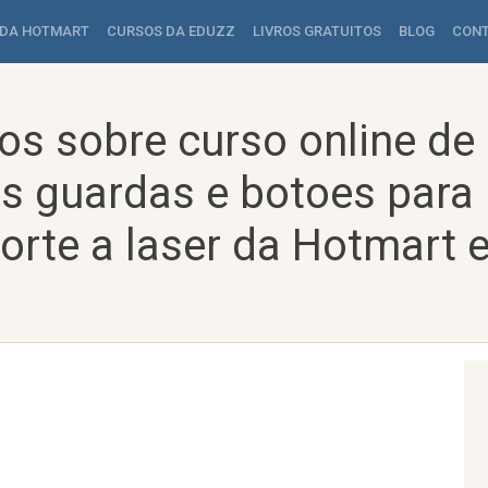
 DA HOTMART
CURSOS DA EDUZZ
LIVROS GRATUITOS
BLOG
CON
os sobre curso online de 
os guardas e botoes para
orte a laser da Hotmart 