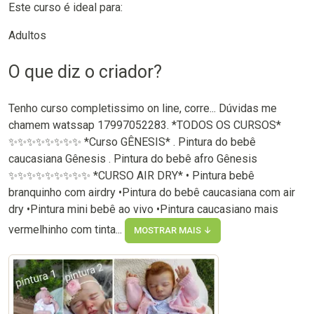
Este curso é ideal para:
Adultos
O que diz o criador?
Tenho curso completissimo on line, corre... Dúvidas me
chamem watssap 17997052283. *TODOS OS CURSOS*
✨✨✨✨✨✨✨✨ *Curso GÊNESIS* . Pintura do bebê
caucasiana Gênesis . Pintura do bebê afro Gênesis
✨✨✨✨✨✨✨✨✨ *CURSO AIR DRY* • Pintura bebê
branquinho com airdry •Pintura do bebê caucasiana com air
dry •Pintura mini bebê ao vivo •Pintura caucasiano mais
vermelhinho com tinta...
MOSTRAR MAIS ↓