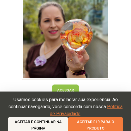
ACESSAR
Usamos cookies para melhorar sua experiência. Ao
continuar navegando, você concorda com nossa
Política
de Privacidade
.
Termos de Uso
Política de Devolução
Política de
ACEITAR E CONTINUAR NA
ACEITAR E IR PARA O
Privacidade
PÁGINA
PRODUTO