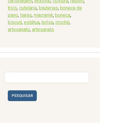
cartonagem
,
enxoval
,
costura
,
reborn
,
tricô
,
cutelaria
,
bijuterias
,
boneca de
pano
,
tiaras
,
macramê
,
boneca
,
biscuit
,
estátua
,
bolsa
,
crochê
,
artesanato
,
artesanato
PESQUISAR