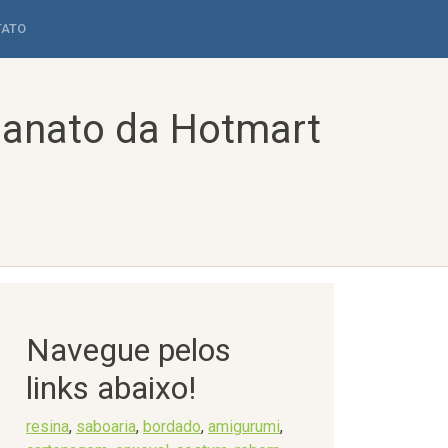
TATO
sanato da Hotmart
Navegue pelos
links abaixo!
resina
,
saboaria
,
bordado
,
amigurumi
,