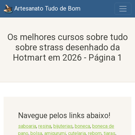
Artesanato Tudo de Bom
Os melhores cursos sobre tudo
sobre strass desenhado da
Hotmart em 2026 - Página 1
Navegue pelos links abaixo!
saboaria
,
resina
,
bijuterias
,
boneca
,
boneca de
pano
,
bolsa
,
amigurumi
,
cutelaria
,
reborn
,
tiaras
,