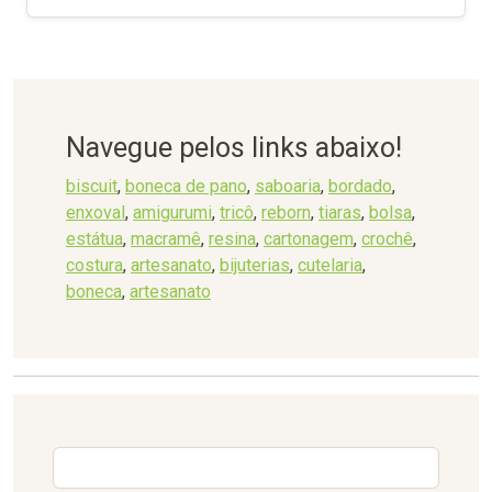
Navegue pelos links abaixo!
biscuit
,
boneca de pano
,
saboaria
,
bordado
,
enxoval
,
amigurumi
,
tricô
,
reborn
,
tiaras
,
bolsa
,
estátua
,
macramê
,
resina
,
cartonagem
,
crochê
,
costura
,
artesanato
,
bijuterias
,
cutelaria
,
boneca
,
artesanato