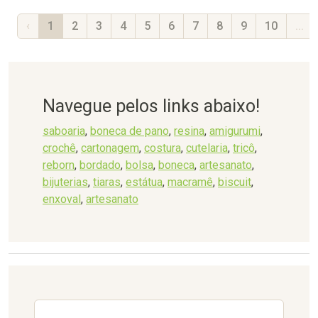
‹
1
2
3
4
5
6
7
8
9
10
...
Navegue pelos links abaixo!
saboaria
,
boneca de pano
,
resina
,
amigurumi
,
crochê
,
cartonagem
,
costura
,
cutelaria
,
tricô
,
reborn
,
bordado
,
bolsa
,
boneca
,
artesanato
,
bijuterias
,
tiaras
,
estátua
,
macramê
,
biscuit
,
enxoval
,
artesanato