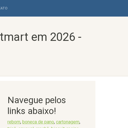
TATO
tmart em 2026 -
Navegue pelos
links abaixo!
reborn
,
boneca de pano
,
cartonagem
,