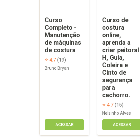
Curso
Curso de
Completo -
costura
Manutenção
online,
de máquinas
aprenda a
de costura
criar peitoral
H, Guia,
⭐ 4.7
(19)
Coleira e
Bruno Bryan
Cinto de
segurança
para
cachorro.
⭐ 4.7
(15)
Nelsinho Alves
ACESSAR
ACESSAR