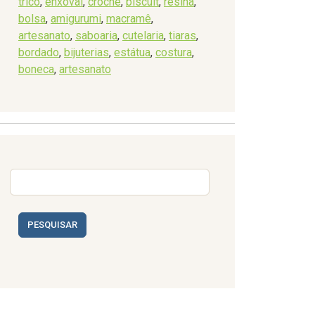
tricô
,
enxoval
,
crochê
,
biscuit
,
resina
,
bolsa
,
amigurumi
,
macramê
,
artesanato
,
saboaria
,
cutelaria
,
tiaras
,
bordado
,
bijuterias
,
estátua
,
costura
,
boneca
,
artesanato
PESQUISAR