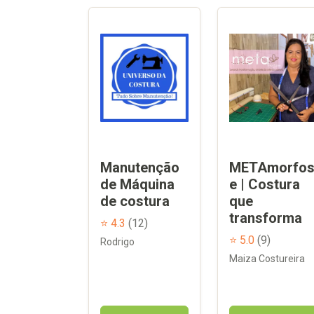
Manutenção
METAmorfo
de Máquina
e | Costura
de costura
que
transforma
⭐ 4.3
(12)
⭐ 5.0
(9)
Rodrigo
Maiza Costureira