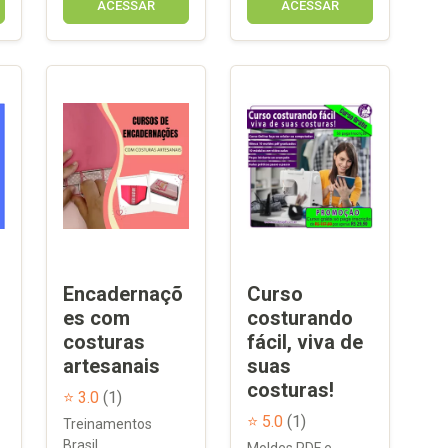
ACESSAR
ACESSAR
Encadernaçõ
Curso
es com
costurando
costuras
fácil, viva de
artesanais
suas
costuras!
⭐ 3.0
(1)
⭐ 5.0
(1)
Treinamentos
Brasil
Moldes PDF e