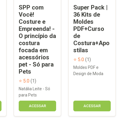
SPP com
Super Pack |
Você!
36 Kits de
Costure e
Moldes
Empreenda! -
PDF+Curso
O princípio da
de
costura
Costura+Apo
focada em
stilas
acessórios
⭐ 5.0
(1)
pet - Só para
Moldes PDF e
Pets
Design de Moda
⭐ 5.0
(1)
Natália Leite - Só
para Pets
ACESSAR
ACESSAR