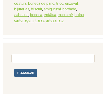
costura
,
boneca de pano
,
tricô
,
enxoval
,
bijuterias
,
biscuit
,
amigurumi
,
bordado
,
saboaria
,
boneca
,
estátua
,
macramê
,
bolsa
,
cartonagem
,
tiaras
,
artesanato
PESQUISAR