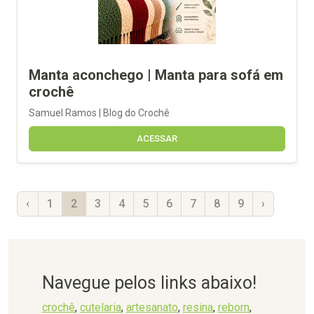
Manta aconchego | Manta para sofá em
crochê
Samuel Ramos | Blog do Crochê
ACESSAR
‹
1
2
3
4
5
6
7
8
9
›
Navegue pelos links abaixo!
crochê
,
cutelaria
,
artesanato
,
resina
,
reborn
,