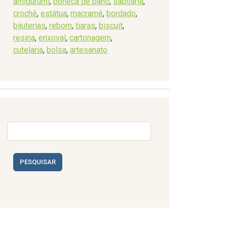
amigurumi
,
boneca de pano
,
saboaria
,
crochê
,
estátua
,
macramê
,
bordado
,
bijuterias
,
reborn
,
tiaras
,
biscuit
,
resina
,
enxoval
,
cartonagem
,
cutelaria
,
bolsa
,
artesanato
PESQUISAR