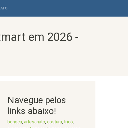
TATO
tmart em 2026 -
Navegue pelos
links abaixo!
boneca
,
artesanato
,
costura
,
tricô
,