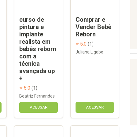
curso de
Comprar e
pintura e
Vender Bebê
implante
Reborn
realista em
⭐ 5.0
(1)
bebês reborn
Juliana Ligabo
com a
técnica
avançada up
+
⭐ 5.0
(1)
Beatriz Fernandes
ACESSAR
ACESSAR