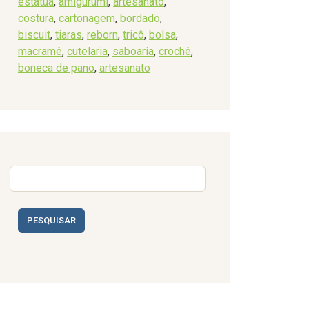
estátua
,
amigurumi
,
artesanato
,
costura
,
cartonagem
,
bordado
,
biscuit
,
tiaras
,
reborn
,
tricô
,
bolsa
,
macramê
,
cutelaria
,
saboaria
,
crochê
,
boneca de pano
,
artesanato
PESQUISAR