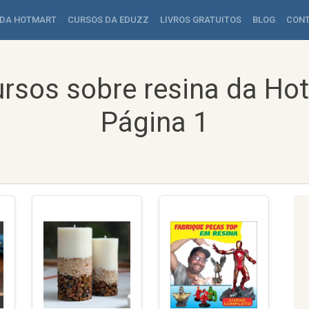
 DA HOTMART
CURSOS DA EDUZZ
LIVROS GRATUITOS
BLOG
CON
rsos sobre resina da Ho
Página 1