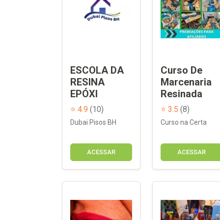
ESCOLA DA
Curso De
RESINA
Marcenaria
EPÓXI
Resinada
⭐ 4.9
(10)
⭐ 3.5
(8)
Dubai Pisos BH
Curso na Certa
ACESSAR
ACESSAR