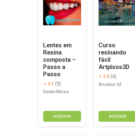
Lentes em
Curso
Resina
resinando
composta –
fácil
Passo a
Artpisos3D
Passo
⭐ 5.0
(4)
⭐ 4.2
(5)
Art pisos 3d
Dieslei Moura
ACESSAR
ACESSAR