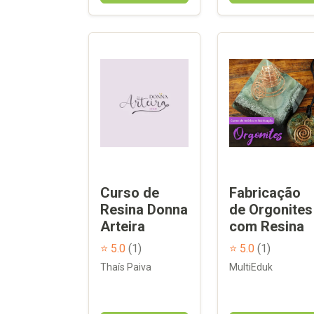
Curso de
Fabricação
Resina Donna
de Orgonites
Arteira
com Resina
⭐ 5.0
(1)
⭐ 5.0
(1)
Thaís Paiva
MultiEduk