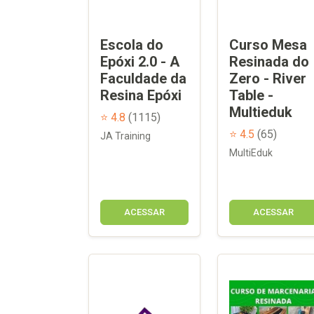
Escola do
Curso Mesa
Epóxi 2.0 - A
Resinada do
Faculdade da
Zero - River
Resina Epóxi
Table -
Multieduk
⭐ 4.8
(1115)
⭐ 4.5
(65)
JA Training
MultiEduk
ACESSAR
ACESSAR