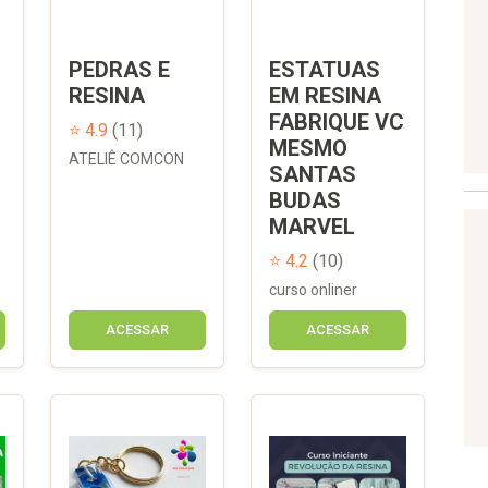
PEDRAS E
ESTATUAS
RESINA
EM RESINA
FABRIQUE VC
⭐ 4.9
(11)
MESMO
ATELIÊ COMCON
SANTAS
BUDAS
MARVEL
⭐ 4.2
(10)
curso onliner
ACESSAR
ACESSAR