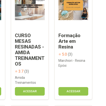
CURSO
Formação
MESAS
Arte em
RESINADAS -
Resina
AMIDA
⭐ 5.0
(3)
TREINAMENT
Marchiori - Resina
OS
Epóxi
⭐ 3.7
(3)
Amida
Treinamentos
ACESSAR
ACESSAR