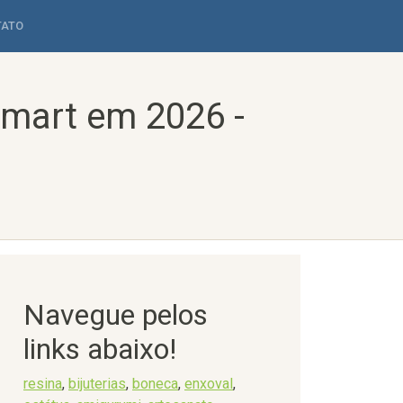
TATO
tmart em 2026 -
Navegue pelos
links abaixo!
resina
,
bijuterias
,
boneca
,
enxoval
,