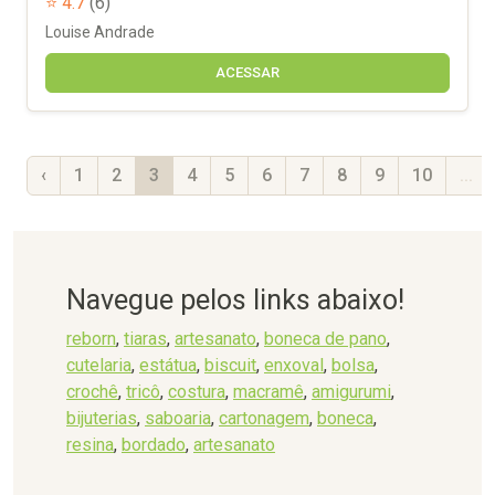
⭐ 4.7
(6)
Louise Andrade
ACESSAR
‹
1
2
3
4
5
6
7
8
9
10
...
Navegue pelos links abaixo!
reborn
,
tiaras
,
artesanato
,
boneca de pano
,
cutelaria
,
estátua
,
biscuit
,
enxoval
,
bolsa
,
crochê
,
tricô
,
costura
,
macramê
,
amigurumi
,
bijuterias
,
saboaria
,
cartonagem
,
boneca
,
resina
,
bordado
,
artesanato