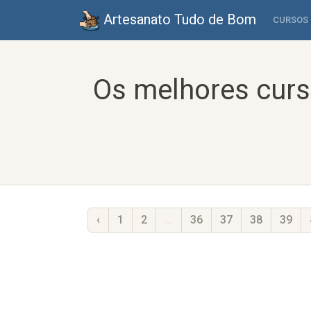
Artesanato Tudo de Bom
CURSOS
Os melhores curs
‹
1
2
...
36
37
38
39