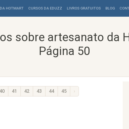
 DA HOTMART
CURSOS DA EDUZZ
LIVROS GRATUITOS
BLOG
CON
os sobre artesanato da 
Página 50
40
41
42
43
44
45
›