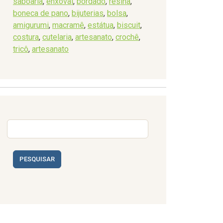
saboaria
,
enxoval
,
bordado
,
resina
,
boneca de pano
,
bijuterias
,
bolsa
,
amigurumi
,
macramê
,
estátua
,
biscuit
,
costura
,
cutelaria
,
artesanato
,
crochê
,
tricô
,
artesanato
PESQUISAR