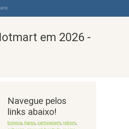
TATO
Hotmart em 2026 -
Navegue pelos
links abaixo!
boneca
,
tiaras
,
cartonagem
,
reborn
,