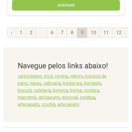
ACESSAR
‹
1
2
...
6
7
8
9
10
11
12
..
Navegue pelos links abaixo!
cartonagem
,
tricô
,
resina
,
reborn
,
boneca de
pano
,
tiaras
,
saboaria
,
bijuterias
,
bordado
,
biscuit
,
cutelaria
,
boneca
,
bolsa
,
costura
,
macramê
,
amigurumi
,
enxoval
,
estátua
,
artesanato
,
crochê
,
artesanato