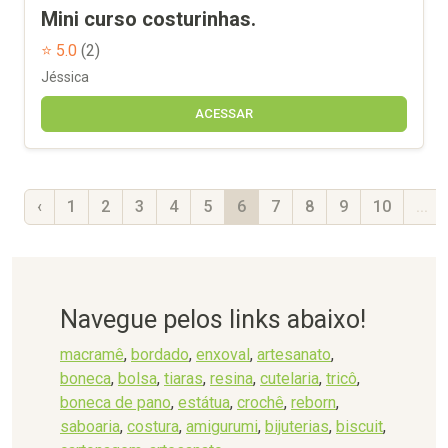
Mini curso costurinhas.
⭐ 5.0
(2)
Jéssica
ACESSAR
‹
1
2
3
4
5
6
7
8
9
10
...
Navegue pelos links abaixo!
macramê
,
bordado
,
enxoval
,
artesanato
,
boneca
,
bolsa
,
tiaras
,
resina
,
cutelaria
,
tricô
,
boneca de pano
,
estátua
,
crochê
,
reborn
,
saboaria
,
costura
,
amigurumi
,
bijuterias
,
biscuit
,